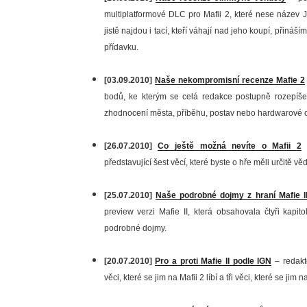
multiplatformové DLC pro Mafii 2, které nese název
jistě najdou i tací, kteří váhají nad jeho koupí, přin
přídavku.
[03.09.2010]
Naše nekompromisní recenze Mafie 2
bodů, ke kterým se celá redakce postupně rozepíše
zhodnocení města, příběhu, postav nebo hardwarové o
[26.07.2010]
Co ještě možná nevíte o Mafii 2
–
představující šest věcí, které byste o hře měli určitě věd
[25.07.2010]
Naše podrobné dojmy z hraní Mafie I
preview verzi Mafie II, která obsahovala čtyři kapit
podrobné dojmy.
[20.07.2010]
Pro a proti Mafie II podle IGN
– redakto
věci, které se jim na Mafii 2 líbí a tři věci, které se jim