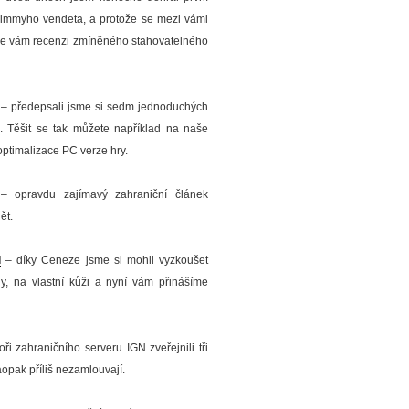
 Jimmyho vendeta, a protože se mezi vámi
ášíme vám recenzi zmíněného stahovatelného
– předepsali jsme si sedm jednoduchých
. Těšit se tak můžete například na naše
ptimalizace PC verze hry.
 opravdu zajímavý zahraniční článek
ět.
I
– díky Ceneze jsme si mohli vyzkoušet
oly, na vlastní kůži a nyní vám přinášíme
ři zahraničního serveru IGN zveřejnili tři
 naopak příliš nezamlouvají.