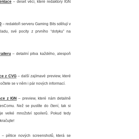
entace
– deset věcí, které redaktory IGN
0
– redaktoři serveru Gaming Bits sdělují v
adu, své pocity z prvního “dotyku” na
aileru
– detailní pitva každého, alespoň
ce z CVG
– další zajímavé preview, které
tete se v něm i pár nových informací.
ace z IGN
– preview, které nám detailně
esComu. Než se pustíte do čtení, tak si
je velké množství spoilerů. Pokud tedy
kračujte!
– pětice nových screenshotů, která se