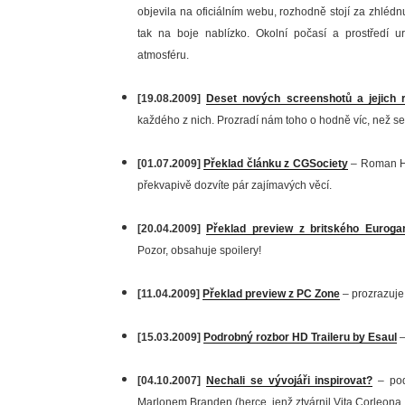
objevila na oficiálním webu, rozhodně stojí za zhlédn
tak na boje nablízko. Okolní počasí a prostředí u
atmosféru.
[19.08.2009]
Deset nových screenshotů a jejich 
každého z nich. Prozradí nám toho o hodně víc, než se
[01.07.2009]
Překlad článku z CGSociety
– Roman Hl
překvapivě dozvíte pár zajímavých věcí.
[20.04.2009]
Překlad preview z britského Eurog
Pozor, obsahuje spoilery!
[11.04.2009]
Překlad preview z PC Zone
– prozrazuje v
[15.03.2009]
Podrobný rozbor HD Traileru by Esaul
–
[04.10.2007]
Nechali se vývojáři inspirovat?
– pod
Marlonem Branden (herce, jenž ztvárnil Vita Corleona,