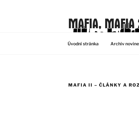
Přejít
k
obsahu
MAFIA, MAFIA 
webu
Mafia, Mafia 2 & Mafia 3 fan web
Úvodní stránka
Archiv novin
MAFIA II – ČLÁNKY A R