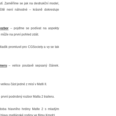
utí. Zaměříme se jak na destrukční model,
rčitě není náhodné – krásně dokresluje
rozbor
– pojďme se podívat na aspekty
 může na první pohled zdát.
adík promluvil pro CGSociety a vy se tak
ameru
– velice poutavě sepsaný článek.
elkou část jedné z misí v Mafii II.
 první podrobný rozbor Mafia 2 traileru.
oba hlavního hrdiny Mafie 2 s mladým
 hlavu mafiánské rodiny ve filmu Kmotr).