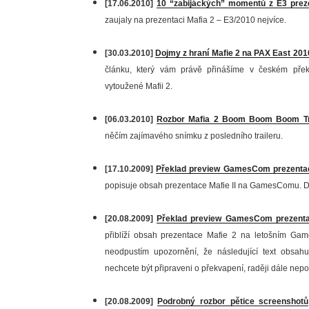
[17.06.2010]
10 “zabijáckých” momentů z E3 prez
zaujaly na prezentaci Mafia 2 – E3/2010 nejvíce.
[30.03.2010]
Dojmy z hraní Mafie 2 na PAX East 201
článku, který vám právě přinášíme v českém překl
vytoužené Mafii 2.
[06.03.2010]
Rozbor Mafia 2 Boom Boom Boom Tr
něčím zajímavého snímku z posledního traileru.
[17.10.2009]
Překlad preview GamesCom prezenta
popisuje obsah prezentace Mafie II na GamesComu. Doč
[20.08.2009]
Překlad preview GamesCom prezent
přiblíží obsah prezentace Mafie 2 na letošním Gam
neodpustím upozornění, že následující text obsahu
nechcete být připraveni o překvapení, raději dále nepo
[20.08.2009]
Podrobný rozbor pětice screenshotů