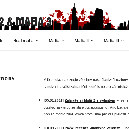
2 & MAFIA 3
ek
Real mafia
Mafia
Mafia II
Mafia III
OZBORY
V této sekci naleznete všechny naše články či rozbory 
ty nejzajímavější zahraniční, které jsme pro vás přeložil
[05.01.2011]
Zahrajte si Mafii 2 s volantem
– lze hr
otázka, na kterou se stále ptá spousta lidí. Ano lze, al
pohled mohlo zdát. Právě proto jsme pro vás přeložili ná
[10.09.2010]
Naše recenze Jimmyho vendety
– po