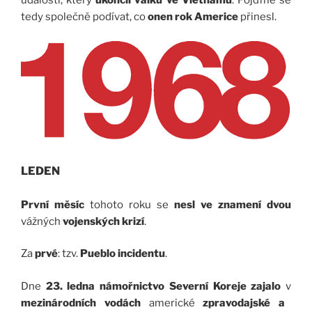
událostí, který
ukončil válku ve Vietnamu
. Pojďme se
tedy společně podívat, co
onen rok
Americe
přinesl.
LEDEN
První měsíc
tohoto roku se
nesl ve znamení
dvou
vážných
vojenských krizí
.
Za
prvé
: tzv.
Pueblo incidentu
.
Dne
23. ledna
námořnictvo Severní Koreje
zajalo
v
mezinárodních vodách
americké
zpravodajské a