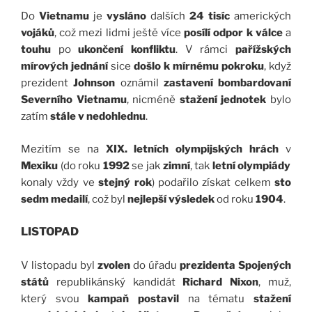
Do
Vietnamu
je
vysláno
dalších
24 tisíc
amerických
vojáků
, což mezi lidmi ještě více
posílí odpor k válce
a
touhu
po
ukončení konfliktu
. V rámci
pařížských
mírových jednání
sice
došlo k mírnému pokroku
, když
prezident
Johnson
oznámil
zastavení bombardovaní
Severního Vietnamu
, nicméně
stažení jednotek
bylo
zatím
stále v nedohlednu
.
Mezitím se na
XIX. letních olympijských hrách
v
Mexiku
(do roku
1992
se jak
zimní
, tak
letní olympiády
konaly vždy ve
stejný rok
) podařilo získat celkem
sto
sedm medailí
, což byl
nejlepší výsledek
od roku
1904
.
LISTOPAD
V listopadu byl
zvolen
do úřadu
prezidenta Spojených
států
republikánský kandidát
Richard Nixon
, muž,
který svou
kampaň postavil
na tématu
stažení