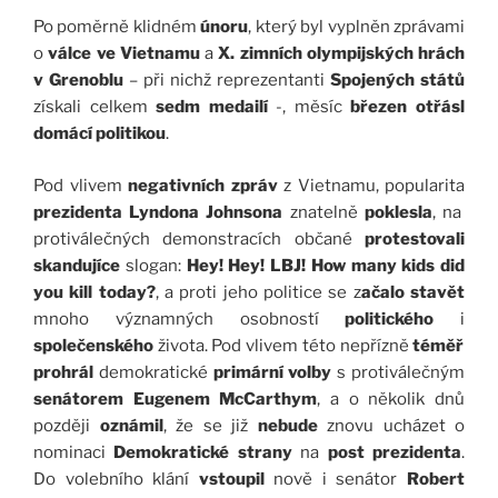
Po poměrně klidném
únoru
, který byl vyplněn zprávami
o
válce ve Vietnamu
a
X. zimních olympijských hrách
v Grenoblu
– při nichž reprezentanti
Spojených států
získali celkem
sedm medailí
-, měsíc
březen
otřásl
domácí politikou
.
Pod vlivem
negativních zpráv
z Vietnamu, popularita
prezidenta Lyndona Johnsona
znatelně
poklesla
, na
protiválečných demonstracích občané
protestovali
skandujíce
slogan:
Hey! Hey! LBJ! How many kids did
you kill today?
, a proti jeho politice se z
ačalo stavět
mnoho významných osobností
politického
i
společenského
života. Pod vlivem této nepřízně
téměř
prohrál
demokratické
primární volby
s protiválečným
senátorem Eugenem McCarthym
, a o několik dnů
později
oznámil
, že se již
nebude
znovu ucházet o
nominaci
Demokratické strany
na
post prezidenta
.
Do volebního klání
vstoupil
nově i senátor
Robert