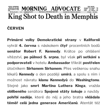
ČERVEN
Primární volby Demokratické strany
v
Kalifornii
vyhrál
4. června
s náskokem
čtyř
procentních bodů
senátor Robert F. Kennedy
. Krátce po ohlášení
vítězství,
po půlnoci 5. srpna
, byl však
při setkání s
podporovateli
v hotelu
Ambassador
třikrát
postřelen
útočníkem
Sirhanem Sirhanem
. Přes veškerou snahu
lékařů
Kennedy
o den později
umírá
, a spolu s ním i
možnost návratu
klanu Kennedyů
do
Washingtonu
.
Stejně jako
smrt
Martina Luthera Kinga
, vražda
oblíbeného
senátora
Spojené státy
šokuje
a navždy
pohřbí naděje
, které do něj a jeho bratra
vkládala
téměř celá jedna generace Američanů
. Atentát též