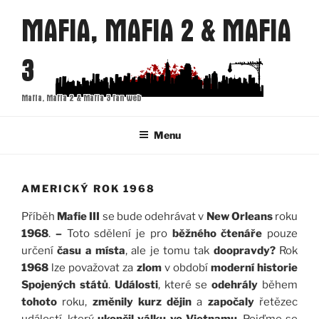
Přejít
MAFIA, MAFIA 2 & MAFIA
k
obsahu
3
webu
Mafia, Mafia 2 & Mafia 3 fan web
Menu
AMERICKÝ ROK 1968
Příběh
Mafie III
se bude odehrávat v
New Orleans
roku
1968
.
–
Toto sdělení je pro
běžného čtenáře
pouze
určení
času a místa
, ale je tomu tak
doopravdy?
Rok
1968
lze považovat za
zlom
v období
moderní historie
Spojených států
.
Události
, které se
odehrály
během
tohoto
roku,
změnily kurz dějin
a
započaly
řetězec