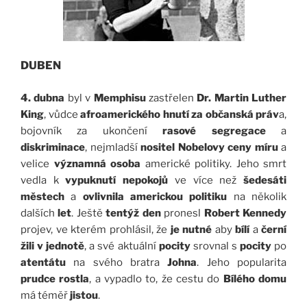
DUBEN
4. dubna
byl v
Memphisu
zastřelen
Dr. Martin Luther
King
, vůdce
afroamerického hnutí za občanská práv
a,
bojovník za ukončení
rasové segregace
a
diskriminace
, nejmladší
nositel Nobelovy ceny míru
a
velice
významná osoba
americké politiky. Jeho smrt
vedla k
vypuknutí nepokojů
ve více než
šedesáti
městech
a
ovlivnila americkou politiku
na několik
dalších
let
. Ještě
tentýž den
pronesl
Robert Kennedy
projev, ve kterém prohlásil, že
je nutné
aby
bílí
a
černí
žili v jednotě
, a své aktuální
pocity
srovnal s
pocity
po
atentátu
na svého bratra
Johna
. Jeho popularita
prudce rostla
, a vypadlo to, že cestu do
Bílého domu
má téměř
jistou
.