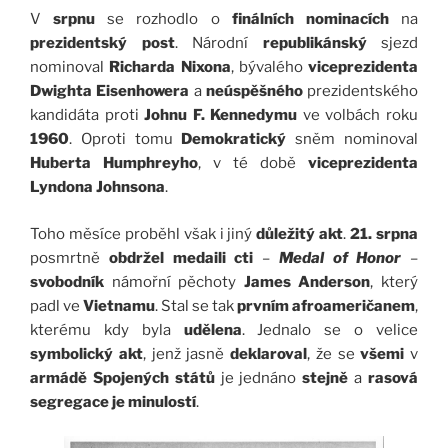
V
srpnu
se rozhodlo o
finálních nominacích
na
prezidentský post
. Národní
republikánský
sjezd
nominoval
Richarda Nixona
, bývalého
viceprezidenta
Dwighta Eisenhowera
a
neúspěšného
prezidentského
kandidáta proti
Johnu F. Kennedymu
ve volbách roku
1960
. Oproti tomu
Demokratický
sněm nominoval
Huberta Humphreyho
, v té době
viceprezidenta
Lyndona Johnsona
.
Toho měsíce proběhl však i jiný
důležitý akt
.
21. srpna
posmrtně
obdržel medaili cti
–
Medal of Honor
–
svobodník
námořní pěchoty
James Anderson
, který
padl ve
Vietnamu
. Stal se tak
prvním afroameričanem
,
kterému kdy byla
udělena
. Jednalo se o velice
symbolický akt
, jenž jasně
deklaroval
, že se
všemi
v
armádě Spojených států
je jednáno
stejně
a
rasová
segregace je minulostí
.