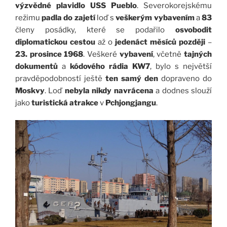
výzvědné
plavidlo USS Pueblo
. Severokorejskému
režimu
padla do zajetí
loď s
veškerým vybavením
a
83
členy posádky, které se podařilo
osvobodit
diplomatickou cestou
až o
jedenáct měsíců později
–
23. prosince 1968
. Veškeré
vybavení
, včetně
tajných
dokumentů
a
kódového rádia KW7
, bylo s největší
pravděpodobností ještě
ten samý den
dopraveno do
Moskvy
. Loď
nebyla nikdy navrácena
a dodnes slouží
jako
turistická atrakce
v
Pchjongjangu
.