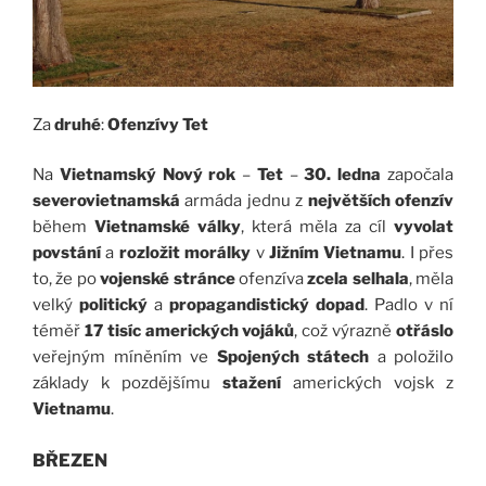
Za
druhé
:
Ofenzívy Tet
Na
Vietnamský Nový rok
–
Tet
–
30. ledna
započala
severovietnamská
armáda jednu z
největších ofenzív
během
Vietnamské války
, která měla za cíl
vyvolat
povstání
a
rozložit morálky
v
Jižním Vietnamu
. I přes
to, že po
vojenské stránce
ofenzíva
zcela selhala
, měla
velký
politický
a
propagandistický dopad
. Padlo v ní
téměř
17 tisíc amerických vojáků
, což výrazně
otřáslo
veřejným míněním ve
Spojených státech
a položilo
základy k pozdějšímu
stažení
amerických vojsk z
Vietnamu
.
BŘEZEN