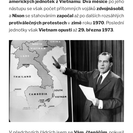
amerických jednotek z Vietnamu
.
Dva měsíce
po jeho
nástupu se však počet přítomných vojáků
zdvojnásobil
,
a
Nixon
se stahováním
započal
až po dalších rozsáhlých
protiválečných protestech
v
zimě
roku
1970
. Poslední
jednotky však
Vietnam opustí
až
29. března 1973
.
V předchozích řádcích jsem se
Vám
,
čtenářům
, pokusil