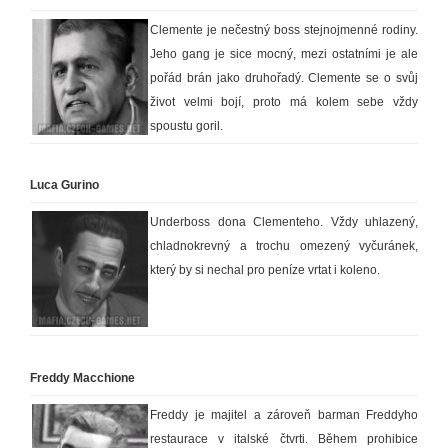
Clemente je nečestný boss stejnojmenné rodiny.
Jeho gang je sice mocný, mezi ostatními je ale
pořád brán jako druhořadý. Clemente se o svůj
život velmi bojí, proto má kolem sebe vždy
spoustu goril.
Luca Gurino
Underboss dona Clementeho. Vždy uhlazený,
chladnokrevný a trochu omezený vyčuránek,
který by si nechal pro peníze vrtat i koleno.
Freddy Macchione
Freddy je majitel a zároveň barman Freddyho
restaurace v italské čtvrti. Během prohibice