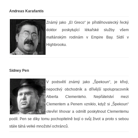
Andreas Karafantis
Známý jako „El Greco“ je přistěhovalecký řecký
doktor poskytující lékařské služby všem
mafiánským rodinám v Empire Bay. Sídlí v
Highbrooku.
Sidney Pen
V podsvětí známý jako „Špekoun“, je křivý,
nepoctivý obchodník a dřívější spolupracovník
Alberta Clementeho. Nepřátelství mezi
Clementem a Penem vzniklo, když si „Špekoun“
otevřel lihovar a odmítl poskytnout Clementemu
podíl. Pen se díky tomu pochopitelně bojí o svůj život a proto s sebou
stále táhá velké množství ochránců.