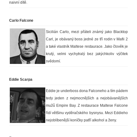
naivní dítě.
Carlo Falcone
Sicilián Carlo, mezi přáteli známý jako Blacktop
Carl, je obávaný boss jedné ze tří rodin v Mafii 2
a také vlastník Maltese restaurace. Jako člověk je
krutý, velmi vychytralý bez jakýchkoliv výčitek
svědomí.
Eddie Scarpa
Eddie je underboss dona Falconeho a tím pádem
tedy jeden z nejmocnějších a nejobávanějších
mužů Empire Bay. Z restaurace Maltese Falcone
řídí většinu vyděračského bysnysu. Mezi Eddieho
nejoblíbenější koníčky patří alkohol a ženy.