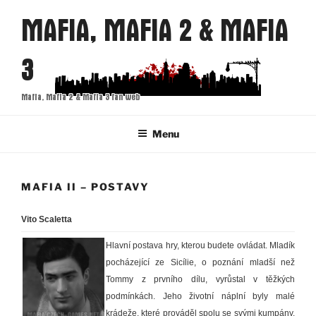
Přejít
MAFIA, MAFIA 2 & MAFIA
k
obsahu
3
webu
Mafia, Mafia 2 & Mafia 3 fan web
Menu
MAFIA II – POSTAVY
Vito Scaletta
Hlavní postava hry, kterou budete ovládat. Mladík
pocházející ze Sicílie, o poznání mladší než
Tommy z prvního dílu, vyrůstal v těžkých
podmínkách. Jeho životní náplní byly malé
krádeže, které prováděl spolu se svými kumpány.