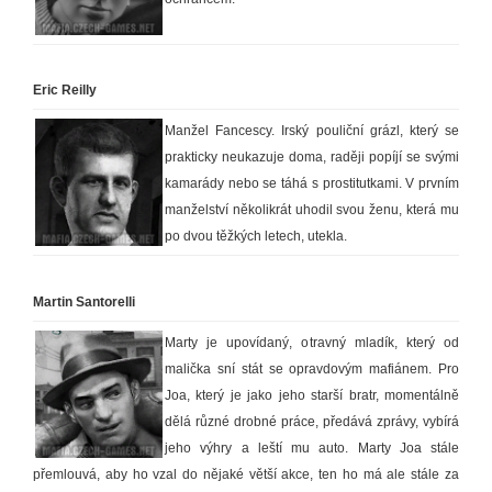
Eric Reilly
Manžel Fancescy. Irský pouliční grázl, který se
prakticky neukazuje doma, raději popíjí se svými
kamarády nebo se táhá s prostitutkami. V prvním
manželství několikrát uhodil svou ženu, která mu
po dvou těžkých letech, utekla.
Martin Santorelli
Marty je upovídaný, otravný mladík, který od
malička sní stát se opravdovým mafiánem. Pro
Joa, který je jako jeho starší bratr, momentálně
dělá různé drobné práce, předává zprávy, vybírá
jeho výhry a leští mu auto. Marty Joa stále
přemlouvá, aby ho vzal do nějaké větší akce, ten ho má ale stále za