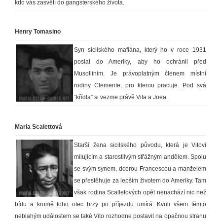
kdo vás zasvětí do gangsterského života.
Henry Tomasino
Syn sicilského mafiána, který ho v roce 1931
poslal do Ameriky, aby ho ochránil před
Musollinim. Je právoplatným členem místní
rodiny Clemente, pro kterou pracuje. Pod svá
“křídla” si vezme právě Vita a Joea.
Maria Scalettová
Starší žena sicilského původu, která je Vitovi
milujícím a starostlivým střážným andělem. Spolu
se svým synem, dcerou Francescou a manželem
se přestěhuje za lepším životem do Ameriky. Tam
však rodina Scalletových opět nenachází nic než
bídu a kromě toho otec brzy po příjezdu umírá. Kvůli všem těmto
neblahým událostem se také Vito rozhodne postavit na opačnou stranu