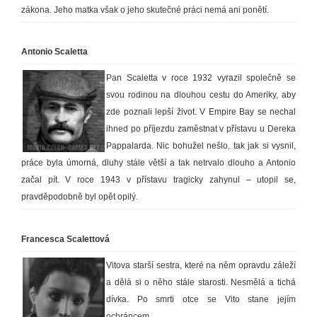
zákona. Jeho matka však o jeho skutečné práci nemá ani ponětí.
Antonio Scaletta
Pan Scaletta v roce 1932 vyrazil společně se
svou rodinou na dlouhou cestu do Ameriky, aby
zde poznali lepší život. V Empire Bay se nechal
ihned po příjezdu zaměstnat v přístavu u Dereka
Pappalarda. Nic bohužel nešlo, tak jak si vysnil,
práce byla úmorná, dluhy stále větší a tak netrvalo dlouho a Antonio
začal pít. V roce 1943 v přístavu tragicky zahynul – utopil se,
pravděpodobně byl opět opilý.
Francesca Scalettová
Vitova starší sestra, které na něm opravdu záleží
a dělá si o něho stále starosti. Nesmělá a tichá
dívka. Po smrti otce se Vito stane jejím
ochráncem.