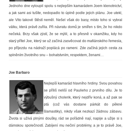
Jednoho dne vyloupil spolu s nejlepším kamarádem Joem klenotnictví,
a jak sami asi tušíte, nedopadlo to úplně podle jejich plánu. Joe utekl,
ale Vito takové štěstí neměl. Nešel však do basy, místo toho si vybral
válku, která právě zuřila. Při návratu domů je smířen s tím, že ho nikdo
nečeká. Brzy však zjistí, že se mýlil, a to přesně v okamžiku, kdy ho
starý přítel Joe, který se už začíná zasvěcovat do mafiánského řemesla,
po příjezdu na nádraží poplácá po rameni. Zde začíná jejich cesta za
splněním životního snu – bohatstvním, respektem, ženami…
Joe Barbaro
Nejlepší kamarád hlavního hrdiny. Svou povahou
se příliš neliší od Paulieho z prvního dílu. Je to
výbušný cholerik, který nejdřív koná, a až pak se
ptá (což vás dostane párkát do pěkné
šlamastiky), nikdy však nezkazí žádnou zábavu.
Života si užívá plnými doušky, rád se pořádně nají, napije a užije si s
dámskou společností. Zabíjení mu nečiní problémy, a je to právě Joe,