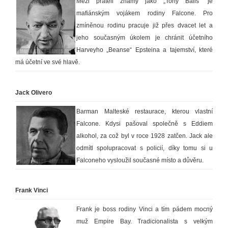
Mezi přáteli známý jako „Tony Balls“ je
mafiánským vojákem rodiny Falcone. Pro
zmíněnou rodinu pracuje již přes dvacet let a
jeho současným úkolem je chránit účetního
Harveyho „Beanse“ Epsteina a tajemství, které
má účetní ve své hlavě.
Jack Olivero
Barman Malteské restaurace, kterou vlastní
Falcone. Kdysi pašoval společně s Eddiem
alkohol, za což byl v roce 1928 zatčen. Jack ale
odmítl spolupracovat s policií, díky tomu si u
Falconeho vysloužil současné místo a důvěru.
Frank Vinci
Frank je boss rodiny Vinci a tím pádem mocný
muž Empire Bay. Tradicionalista s velkým