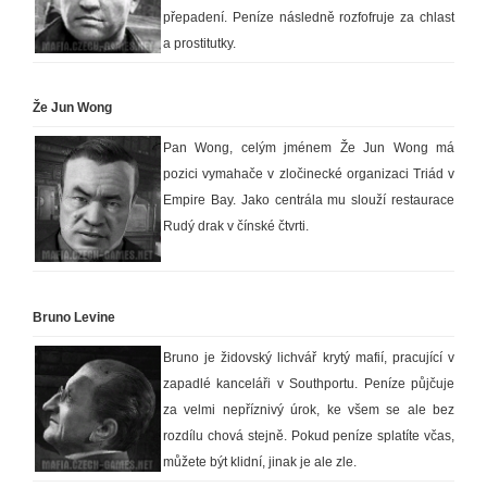
přepadení. Peníze následně rozfofruje za chlast
a prostitutky.
Že Jun Wong
Pan Wong, celým jménem Že Jun Wong má
pozici vymahače v zločinecké organizaci Triád v
Empire Bay. Jako centrála mu slouží restaurace
Rudý drak v čínské čtvrti.
Bruno Levine
Bruno je židovský lichvář krytý mafií, pracující v
zapadlé kanceláři v Southportu. Peníze půjčuje
za velmi nepříznivý úrok, ke všem se ale bez
rozdílu chová stejně. Pokud peníze splatíte včas,
můžete být klidní, jinak je ale zle.