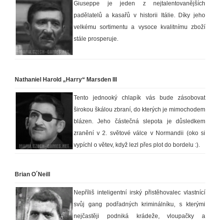
Giuseppe je jeden z nejtalentovanějších
padělatelů a kasařů v historii Itálie. Díky jeho
velkému sortimentu a vysoce kvalitnímu zboží
stále prosperuje.
Nathaniel Harold „Harry“ Marsden III
Tento jednooký chlapík vás bude zásobovat
širokou škálou zbraní, do kterých je mimochodem
blázen. Jeho částečná slepota je důsledkem
zranění v 2. světové válce v Normandii (oko si
vypíchl o větev, když lezl přes plot do bordelu :).
Brian O´Neill
Nepříliš inteligentní irský přistěhovalec vlastnící
svůj gang podřadných kriminálníku, s kterými
nejčastěji podniká krádeže, vloupačky a