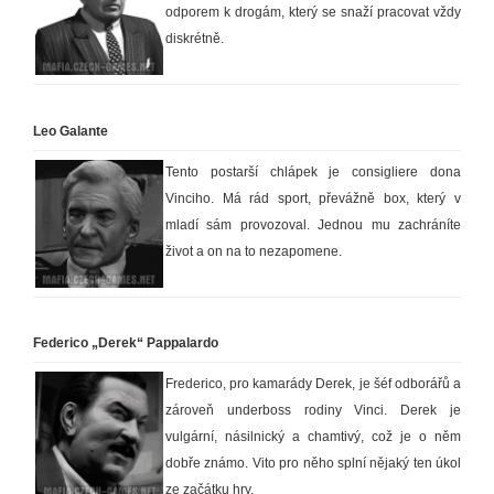
odporem k drogám, který se snaží pracovat vždy
diskrétně.
Leo Galante
Tento postarší chlápek je consigliere dona
Vinciho. Má rád sport, převážně box, který v
mladí sám provozoval. Jednou mu zachráníte
život a on na to nezapomene.
Federico „Derek“ Pappalardo
Frederico, pro kamarády Derek, je šéf odborářů a
zároveň underboss rodiny Vinci. Derek je
vulgární, násilnický a chamtivý, což je o něm
dobře známo. Vito pro něho splní nějaký ten úkol
ze začátku hry.