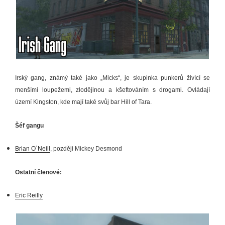
Irský gang, známý také jako „Micks“, je skupinka punkerů živící se
menšími loupežemi, zlodějinou a kšeftováním s drogami. Ovládají
území Kingston, kde mají také svůj bar Hill of Tara.
Šéf gangu
Brian O´Neill
, později Mickey Desmond
Ostatní členové:
Eric Reilly