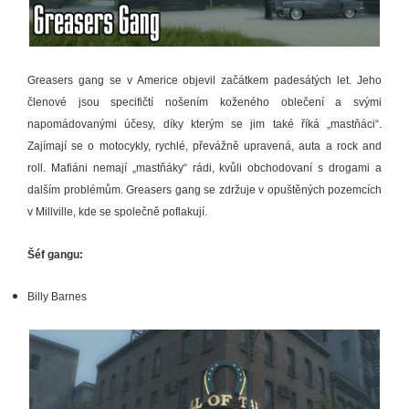
Greasers gang se v Americe objevil začátkem padesátých let. Jeho
členové jsou specifičtí nošením koženého oblečení a svými
napomádovanými účesy, díky kterým se jim také říká „mastňáci“.
Zajímají se o motocykly, rychlé, převážně upravená, auta a rock and
roll. Mafiáni nemají „mastňáky“ rádi, kvůli obchodovaní s drogami a
dalším problémům. Greasers gang se zdržuje v opuštěných pozemcích
v Millville, kde se společně poflakují.
Šéf gangu:
Billy Barnes