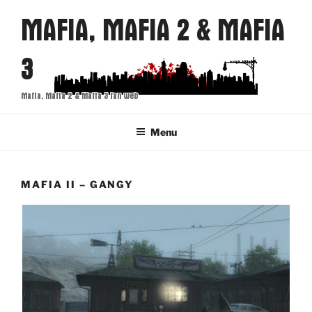
Přejít
MAFIA, MAFIA 2 & MAFIA
k
obsahu
3
webu
Mafia, Mafia 2 & Mafia 3 fan web
Menu
MAFIA II – GANGY