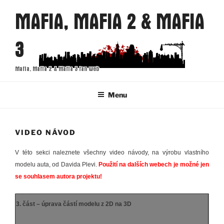
Přejít
MAFIA, MAFIA 2 & MAFIA
k
obsahu
3
webu
Mafia, Mafia 2 & Mafia 3 fan web
Menu
VIDEO NÁVOD
V této sekci naleznete všechny video návody, na výrobu vlastního
modelu auta, od Davida Plevi.
Použití na dalších webech je možné jen
se souhlasem autora projektu!
3. část – úprava částí modelu z 2D na 3D