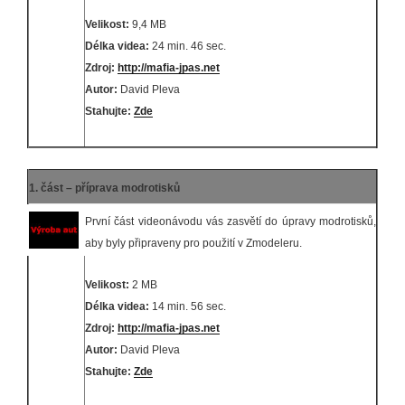
Velikost:
9,4 MB
Délka videa:
24 min. 46 sec.
Zdroj:
http://mafia-jpas.net
Autor:
David Pleva
Stahujte:
Zde
1. část – příprava modrotisků
První část videonávodu vás zasvětí do úpravy modrotisků,
aby byly připraveny pro použití v Zmodeleru.
Velikost:
2 MB
Délka videa:
14 min. 56 sec.
Zdroj:
http://mafia-jpas.net
Autor:
David Pleva
Stahujte:
Zde