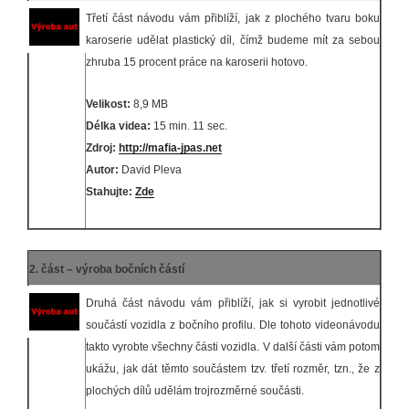
Třetí část návodu vám přiblíží, jak z plochého tvaru boku
karoserie udělat plastický díl, čímž budeme mít za sebou
zhruba 15 procent práce na karoserii hotovo.
Velikost:
8,9 MB
Délka videa:
15 min. 11 sec.
Zdroj:
http://mafia-jpas.net
Autor:
David Pleva
Stahujte:
Zde
2. část – výroba bočních částí
Druhá část návodu vám přiblíží, jak si vyrobit jednotlivé
součástí vozidla z bočního profilu. Dle tohoto videonávodu
takto vyrobte všechny části vozidla. V další části vám potom
ukážu, jak dát těmto součástem tzv. třetí rozměr, tzn., že z
plochých dílů udělám trojrozměrné součásti.