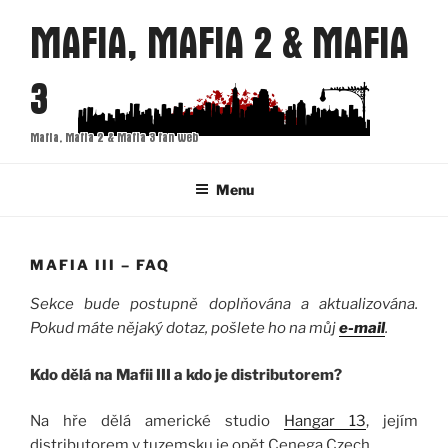
Přejít
MAFIA, MAFIA 2 & MAFIA
k
obsahu
3
webu
Mafia, Mafia 2 & Mafia 3 fan web
Menu
MAFIA III – FAQ
Sekce bude postupně doplňována a aktualizována.
Pokud máte nějaký dotaz, pošlete ho na můj
e-mail
.
Kdo dělá na Mafii III a kdo je distributorem?
Na hře dělá americké studio
Hangar 13
, jejím
distributorem v tuzemsku je opět Cenega Czech.