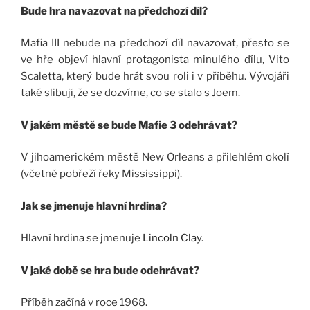
Bude hra navazovat na předchozí díl?
Mafia III nebude na předchozí díl navazovat, přesto se
ve hře objeví hlavní protagonista minulého dílu, Vito
Scaletta, který bude hrát svou roli i v příběhu. Vývojáři
také slibují, že se dozvíme, co se stalo s Joem.
V jakém městě se bude Mafie 3 odehrávat?
V jihoamerickém městě New Orleans a přilehlém okolí
(včetně pobřeží řeky Mississippi).
Jak se jmenuje hlavní hrdina?
Hlavní hrdina se jmenuje
Lincoln Clay
.
V jaké době se hra bude odehrávat?
Příběh začíná v roce 1968.