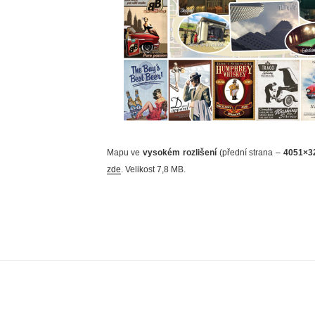
Mapu ve
vysokém rozlišení
(přední strana –
4051×3
zde
. Velikost 7,8 MB.