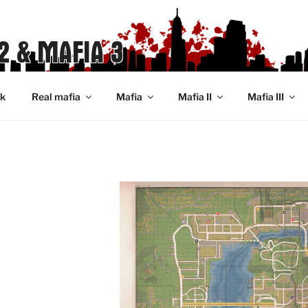
2 & MAFIA 3
ek
Real mafia
Mafia
Mafia II
Mafia III