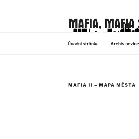
Přejít
k
obsahu
MAFIA, MAFIA 
webu
Mafia, Mafia 2 & Mafia 3 fan web
Úvodní stránka
Archiv novin
MAFIA II – MAPA MĚSTA