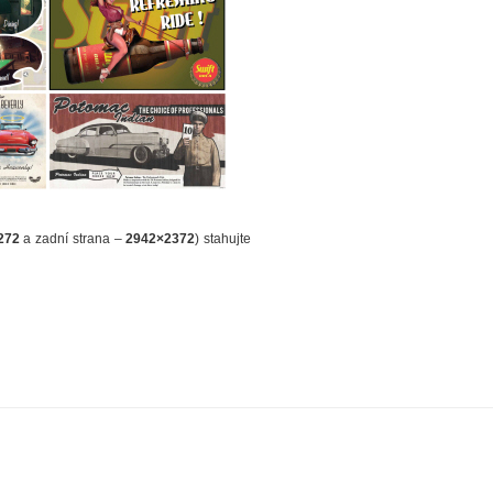
272
a zadní strana –
2942×2372
) stahujte