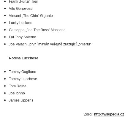
Frank „Funzi“ Tieri
Vito Genovese
Vincent „The Chin“ Gigante
Lucky Luciano
Giuseppe „Joe The Boss“ Masseria
Fat Tony Salerno
Joe Valachi, první mafián veřejně zrazující „omertu“
Rodina Lucchese
Tommy Gagliano
Tommy Lucchese
Tom Reina
Joe Ionno
James Jippens
Zdroj:
http://wikipedia.cz