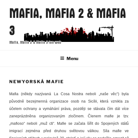
Přejít
MAFIA, MAFIA 2 & MAFIA
k
obsahu
3
webu
Mafia, Mafia 2 & Mafia 3 fan web
Menu
NEWYORSKÁ MAFIE
Mafia (někdy nazývaná La Cosa Nostra neboli „naše věc“) byla
původně bezejmenná organizace osob na Sicílii, která vznikla za
účelem ochrany a vymáhání práva, později se stávala čím dál více
zaneprázdněna organizovaným zločinem. Členem mafie je tzv.
„mafioso“ neboli „muž cti“. Mafie se začala šířit do Spojených států
imigrací zejména před druhou světovou válkou. Síla mafie ve