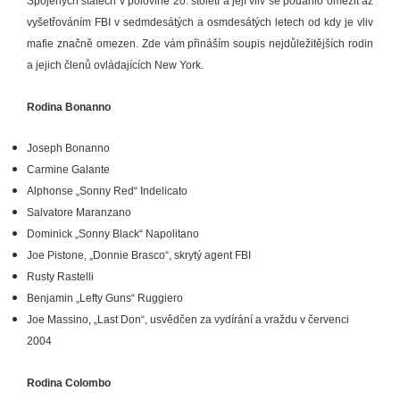
Spojených státech v polovině 20. století a její vliv se podařilo omezit až
vyšetřováním FBI v sedmdesátých a osmdesátých letech od kdy je vliv
mafie značně omezen. Zde vám přináším soupis nejdůležitějších rodin
a jejich členů ovládajících New York.
Rodina Bonanno
Joseph Bonanno
Carmine Galante
Alphonse „Sonny Red“ Indelicato
Salvatore Maranzano
Dominick „Sonny Black“ Napolitano
Joe Pistone, „Donnie Brasco“, skrytý agent FBI
Rusty Rastelli
Benjamin „Lefty Guns“ Ruggiero
Joe Massino, „Last Don“, usvědčen za vydírání a vraždu v červenci
2004
Rodina Colombo