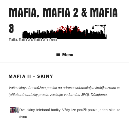
Přejít
MAFIA, MAFIA 2 & MAFIA
k
obsahu
3
webu
Mafia, Mafia 2 & Mafia 3 fan web
Menu
MAFIA II – SKINY
Vaše skiny nám můžete posílat na adresu webmafia[zavináč]seznam.cz
(přiložené obrázky prosím zasílejte ve formátu JPG). Děkujeme.
Dva skiny telefonní budky. Vždy lze použít pouze jeden skin ze
dvou.