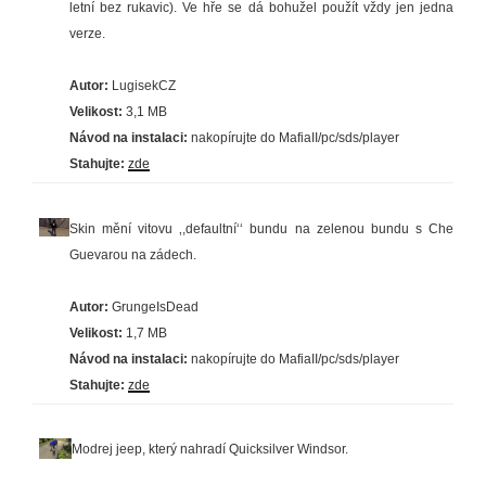
letní bez rukavic). Ve hře se dá bohužel použít vždy jen jedna
verze.
Autor:
LugisekCZ
Velikost:
3,1 MB
Návod na instalaci:
nakopírujte do MafiaII/pc/sds/player
Stahujte:
zde
Skin mění vitovu ‚,defaultní‘‘ bundu na zelenou bundu s Che
Guevarou na zádech.
Autor:
GrungeIsDead
Velikost:
1,7 MB
Návod na instalaci:
nakopírujte do MafiaII/pc/sds/player
Stahujte:
zde
Modrej jeep, který nahradí Quicksilver Windsor.