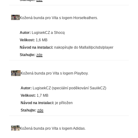
Kožená bunda pro Vita s logem Horsefeathers.
Autor:
LugisekCZ a Shocq
Velikost:
1,6 MB
Návod na instalaci:
nakopírujte do MafiaII/pc/sds/player
Stahujte:
zde
Kožená bunda pro Vita s logem Playboy.
Autor:
LugisekCZ (speciální poděkování SauiikCZ)
Velikost:
1,7 MB
Návod na instalaci:
je přiložen
Stahujte:
zde
Kožená bunda pro Vita s logem Adidas.