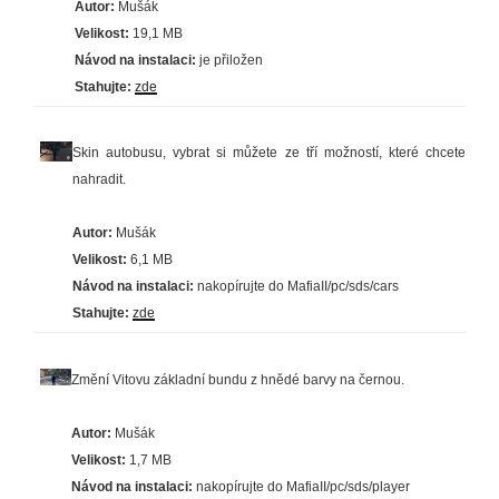
Autor:
Mušák
Velikost:
19,1 MB
Návod na instalaci:
je přiložen
Stahujte:
zde
Skin autobusu, vybrat si můžete ze tří možností, které chcete
nahradit.
Autor:
Mušák
Velikost:
6,1 MB
Návod na instalaci:
nakopírujte do MafiaII/pc/sds/cars
Stahujte:
zde
Změní Vitovu základní bundu z hnědé barvy na černou.
Autor:
Mušák
Velikost:
1,7 MB
Návod na instalaci:
nakopírujte do MafiaII/pc/sds/player