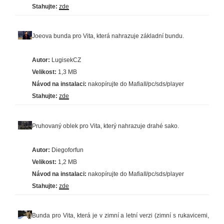
Stahujte:
zde
Joeova bunda pro Vita, která nahrazuje základní bundu.
Autor:
LugisekCZ
Velikost:
1,3 MB
Návod na instalaci:
nakopírujte do MafiaII/pc/sds/player
Stahujte:
zde
Pruhovaný oblek pro Vita, který nahrazuje drahé sako.
Autor:
Diegoforfun
Velikost:
1,2 MB
Návod na instalaci:
nakopírujte do MafiaII/pc/sds/player
Stahujte:
zde
Bunda pro Vita, která je v zimní a letní verzi (zimní s rukavicemi,