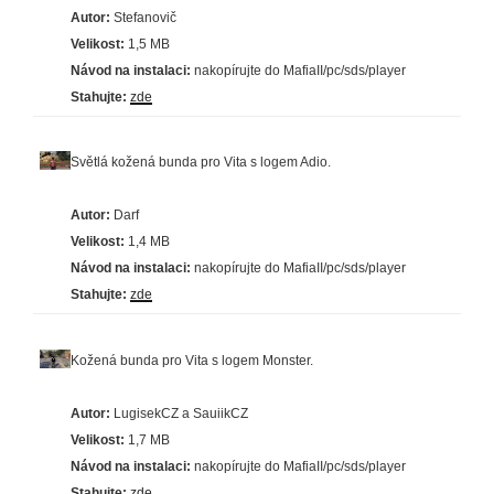
Autor:
Stefanovič
Velikost:
1,5 MB
Návod na instalaci:
nakopírujte do MafiaII/pc/sds/player
Stahujte:
zde
Světlá kožená bunda pro Vita s logem Adio.
Autor:
Darf
Velikost:
1,4 MB
Návod na instalaci:
nakopírujte do MafiaII/pc/sds/player
Stahujte:
zde
Kožená bunda pro Vita s logem Monster.
Autor:
LugisekCZ a SauiikCZ
Velikost:
1,7 MB
Návod na instalaci:
nakopírujte do MafiaII/pc/sds/player
Stahujte:
zde