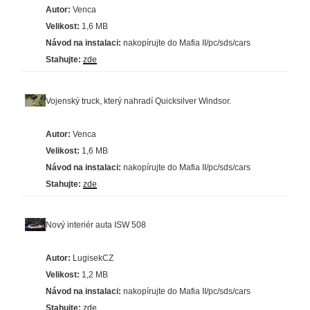
Autor:
Venca
Velikost:
1,6 MB
Návod na instalaci:
nakopírujte do Mafia II/pc/sds/cars
Stahujte:
zde
Vojenský truck, který nahradí Quicksilver Windsor.
Autor:
Venca
Velikost:
1,6 MB
Návod na instalaci:
nakopírujte do Mafia II/pc/sds/cars
Stahujte:
zde
Nový interiér auta ISW 508
Autor:
LugisekCZ
Velikost:
1,2 MB
Návod na instalaci:
nakopírujte do Mafia II/pc/sds/cars
Stahujte:
zde