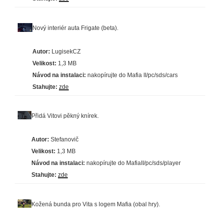
Nový interiér auta Frigate (beta).
Autor:
LugisekCZ
Velikost:
1,3 MB
Návod na instalaci:
nakopírujte do Mafia II/pc/sds/cars
Stahujte:
zde
Přidá Vitovi pěkný knírek.
Autor:
Stefanovič
Velikost:
1,3 MB
Návod na instalaci:
nakopírujte do MafiaII/pc/sds/player
Stahujte:
zde
Kožená bunda pro Vita s logem Mafia (obal hry).