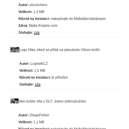
Autor:
elconchero
Velikost:
1,4 MB
Návod na instalaci:
nakopírujte do MafiaII/pc/sds/player
Zdroj:
Mafia-Empire.com
Stahujte:
zde
Logo Nike, které se přidá na jakoukoliv Vitovo košili.
Autor:
LugisekCZ
Velikost:
1,5 MB
Návod na instalaci:
je přiložen
Stahujte:
zde
Skin košile Vita z DLC Joeho dobrodružství.
Autor:
DiegoForfun
Velikost:
1,1 MB