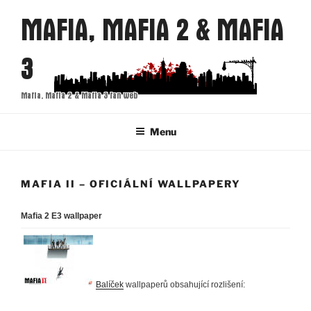
Přejít
MAFIA, MAFIA 2 & MAFIA
k
obsahu
3
webu
Mafia, Mafia 2 & Mafia 3 fan web
Menu
MAFIA II – OFICIÁLNÍ WALLPAPERY
Mafia 2 E3 wallpaper
Balíček
wallpaperů obsahující rozlišení: