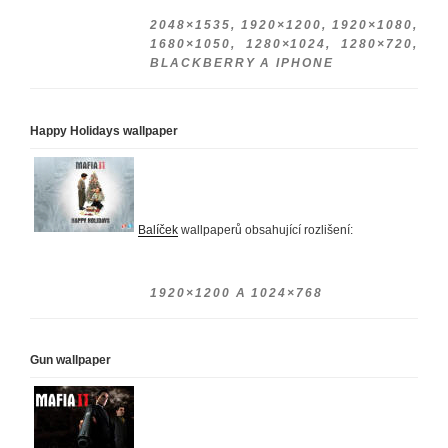
2048×1535, 1920×1200, 1920×1080,
1680×1050, 1280×1024, 1280×720,
BLACKBERRY A IPHONE
Happy Holidays wallpaper
Balíček
wallpaperů obsahující rozlišení:
1920×1200 A 1024×768
Gun wallpaper