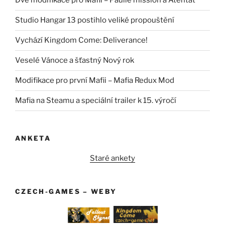
Dvě modifikace pro Mafii – Paulie mission a Atentát
Studio Hangar 13 postihlo veliké propouštění
Vychází Kingdom Come: Deliverance!
Veselé Vánoce a šťastný Nový rok
Modifikace pro první Mafii – Mafia Redux Mod
Mafia na Steamu a speciální trailer k 15. výročí
ANKETA
Staré ankety
CZECH-GAMES – WEBY