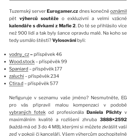
Tuzemský server
Eurogamer.cz
dnes konečně
oznámil
pět
výherců soutěže
o exkluzivní a velmi vzácné
kalendáře s dívkami z Mafie 2
. Do té se přihlásilo více
než 900 lidí a tak byly šance opravdu malé. Na koho se
tedy usmálo štěstí?
Vylosováni
byli:
vodny_cz
–
příspěvek 46
Wood.stock
– příspěvěk 99
Spaniard
– příspěvěk 177
zaluchi
– příspěvěk 234
Ctira.d
– příspěvěk 577
Nefiguruje v seznamu vaše jméno? Nesmutněte, EG
pro vás připravil malou kompenzaci v podobě
vybraných fotek
od profesionála
Daniela Plichty
v
maximálním kvalitě a rozlišení zhruba
3888×2592
(každá má od 3 do 4 MB), kterými si můžete zkrášlit vaší
zeď v pokoji či kanceláři. Všem výhercům pochopitelně