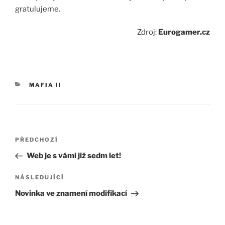
gratulujeme.
Zdroj:
Eurogamer.cz
RUBRIKY
MAFIA II
Navigace
Předchozí
PŘEDCHOZÍ
pro
příspěvek
Web je s vámi již sedm let!
příspěvek
Následující
NÁSLEDUJÍCÍ
příspěvek
Novinka ve znamení modifikací