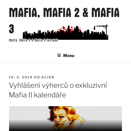
Přejít
MAFIA, MAFIA 2 & MAFIA
k
obsahu
3
webu
Mafia, Mafia 2 & Mafia 3 fan web
Menu
PUBLIKOVÁNO
16. 2. 2010
OD
ALIEN
Vyhlášení výherců o exkluzivní
Mafia II kalendáře