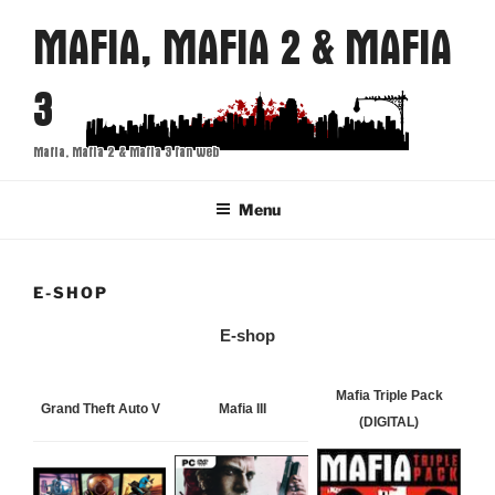
Přejít
MAFIA, MAFIA 2 & MAFIA
k
obsahu
3
webu
Mafia, Mafia 2 & Mafia 3 fan web
Menu
E-SHOP
E-shop
Mafia Triple Pack
Grand Theft Auto V
Mafia III
(DIGITAL)