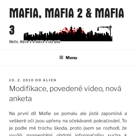
Přejít
MAFIA, MAFIA 2 & MAFIA
k
obsahu
3
webu
Mafia, Mafia 2 & Mafia 3 fan web
Menu
PUBLIKOVÁNO
10. 2. 2010
OD
ALIEN
Modifikace, povedené video, nová
anketa
Na první díl Mafie se pomalu ale jistě zapomíná a
veškeré oči jsou upřeny na očekávané pokračování. To
je podle mě trochu škoda, proto jsem se rozhodl, že
využiji momentální období informačního sucha k