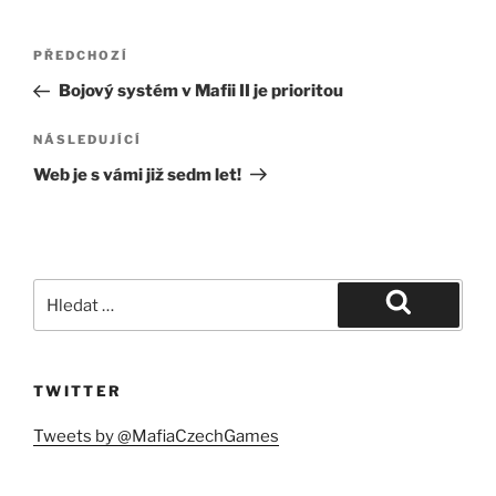
Navigace
Předchozí
PŘEDCHOZÍ
pro
příspěvek
Bojový systém v Mafii II je prioritou
příspěvek
Následující
NÁSLEDUJÍCÍ
příspěvek
Web je s vámi již sedm let!
Hledat:
Hledání
TWITTER
Tweets by @MafiaCzechGames