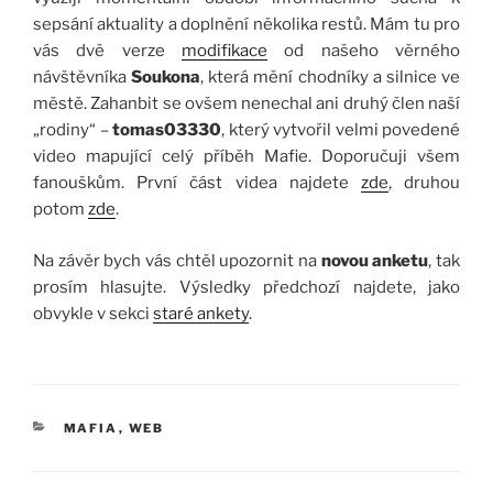
sepsání aktuality a doplnění několika restů. Mám tu pro
vás dvě verze
modifikace
od našeho věrného
návštěvníka
Soukona
, která mění chodníky a silnice ve
městě. Zahanbit se ovšem nenechal ani druhý člen naší
„rodiny“ –
tomas03330
, který vytvořil velmi povedené
video mapující celý příběh Mafie. Doporučuji všem
fanouškům. První část videa najdete
zde
, druhou
potom
zde
.
Na závěr bych vás chtěl upozornit na
novou anketu
, tak
prosím hlasujte. Výsledky předchozí najdete, jako
obvykle v sekci
staré ankety
.
RUBRIKY
MAFIA
,
WEB